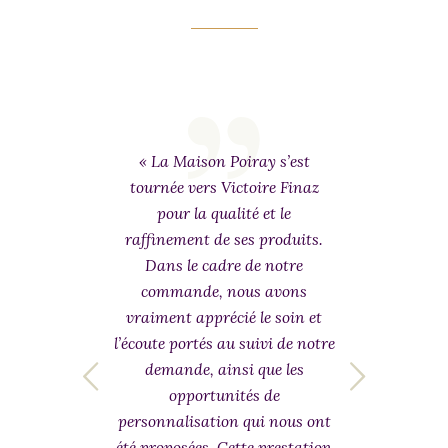
 to
« La Maison Poiray s’est
«
y
tournée vers Victoire Finaz
seul
 and
pour la qualité et le
très
ed by
raffinement de ses produits.
plus 
l. I
Dans le cadre de notre
som
lates
commande, nous avons
t a
vraiment apprécié le soin et
rec
l’écoute portés au suivi de notre
demande, ainsi que les
us
opportunités de
y
personnalisation qui nous ont
 »
été proposées. Cette prestation